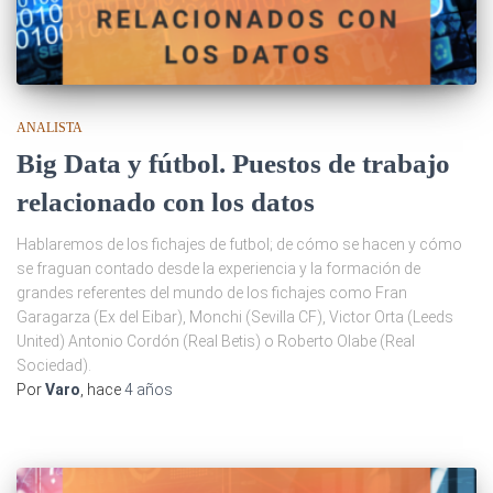
ANALISTA
Big Data y fútbol. Puestos de trabajo
relacionado con los datos
Hablaremos de los fichajes de futbol; de cómo se hacen y cómo
se fraguan contado desde la experiencia y la formación de
grandes referentes del mundo de los fichajes como Fran
Garagarza (Ex del Eibar), Monchi (Sevilla CF), Victor Orta (Leeds
United) Antonio Cordón (Real Betis) o Roberto Olabe (Real
Sociedad).
Por
Varo
, hace
4 años