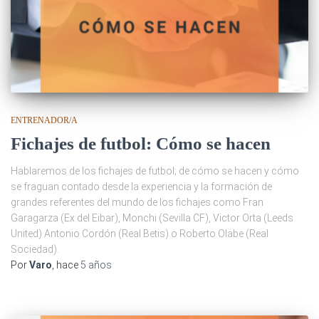
ENTRENADOR/A
Fichajes de futbol: Cómo se hacen
Hablaremos de los fichajes de futbol; de cómo se hacen y cómo
se fraguan contado desde la experiencia y la formación de
grandes referentes del mundo de los fichajes como Fran
Garagarza (Ex del Eibar), Monchi (Sevilla CF), Victor Orta (Leeds
United) Antonio Cordón (Real Betis) o Roberto Olabe (Real
Sociedad).
Por
Varo
, hace
5 años