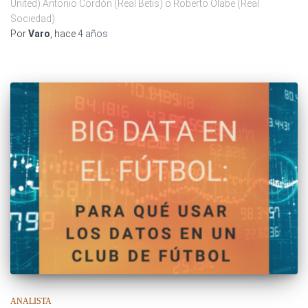
United) Antonio Cordón (Real Betis) o Roberto Olabe (Real
Sociedad).
Por
Varo
, hace
4 años
ANALISTA