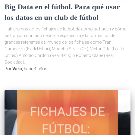
Big Data en el fútbol. Para qué usar
los datos en un club de fútbol
Hablaremos de los fichajes de futbol; de cómo se hacen y cómo
se fraguan contado desde la experiencia y la formación de
grandes referentes del mundo de los fichajes como Fran
Garagarza (Ex del Eibar), Monchi (Sevilla CF), Victor Orta (Leeds
United) Antonio Cordón (Real Betis) o Roberto Olabe (Real
Sociedad).
Por
Varo
, hace
4 años