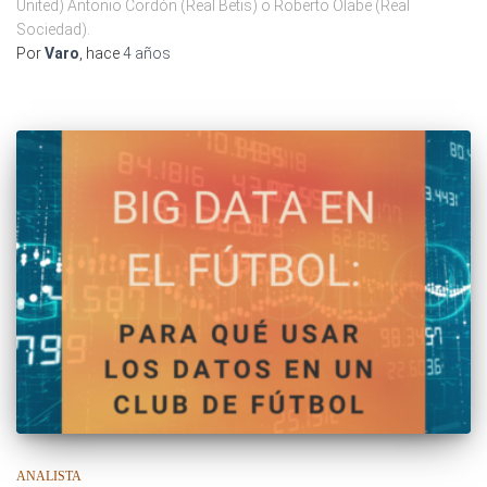
United) Antonio Cordón (Real Betis) o Roberto Olabe (Real
Sociedad).
Por
Varo
, hace
4 años
ANALISTA