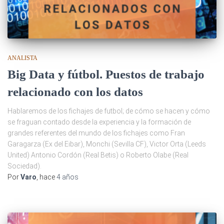
ANALISTA
Big Data y fútbol. Puestos de trabajo
relacionado con los datos
Hablaremos de los fichajes de futbol; de cómo se hacen y cómo
se fraguan contado desde la experiencia y la formación de
grandes referentes del mundo de los fichajes como Fran
Garagarza (Ex del Eibar), Monchi (Sevilla CF), Victor Orta (Leeds
United) Antonio Cordón (Real Betis) o Roberto Olabe (Real
Sociedad).
Por
Varo
, hace
4 años