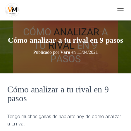
C
A
M
B
I
Cómo analizar a tu rival en 9 pasos
A
R
Publicado por
Varo
en
13/04/2021
M
O
D
O
D
E
Cómo analizar a tu rival en 9
N
A
pasos
V
E
G
A
Tengo muchas ganas de hablarte hoy de como analizar
C
a tu rival.
I