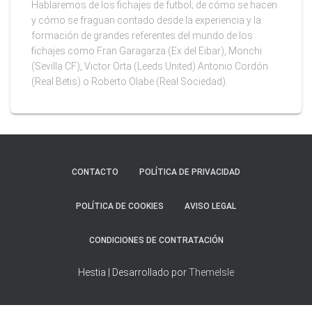
Hablaremos de los fichajes de futbol; de cómo se hacen
y cómo se fraguan contado desde la experiencia y la
formación de grandes referentes del mundo de los
fichajes como Fran Garagarza (Ex del Eibar), Monchi
(Sevilla CF), Victor Orta (Leeds United) Antonio Cordón
(Real Betis) o Roberto Olabe (Real Sociedad).
CONTACTO
POLÍTICA DE PRIVACIDAD
POLÍTICA DE COOKIES
AVISO LEGAL
CONDICIONES DE CONTRATACIÓN
Hestia | Desarrollado por
ThemeIsle