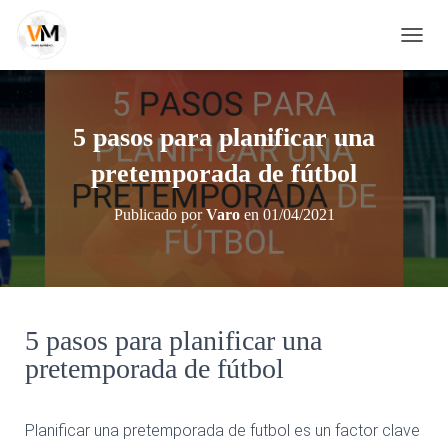
C
A
M
B
I
5 pasos para planificar una
A
R
pretemporada de fútbol
M
O
Publicado por
Varo
en
01/04/2021
D
O
D
E
N
A
5 pasos para planificar una
V
E
pretemporada de fútbol
G
A
C
Planificar una pretemporada de futbol es un factor clave
I