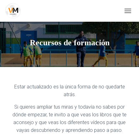
C
A
M
B
I
Recursos de formación
A
R
M
O
D
O
D
Estar actualizado es la única forma de no quedarte
E
N
atrás.
A
V
Si quieres ampliar tus miras y todavía no sabes por
E
dónde empezar, te invito a que veas los libros que te
G
A
aconsejo y que veas los diferentes vídeos para que
C
vayas descubriendo y aprendiendo paso a paso.
I