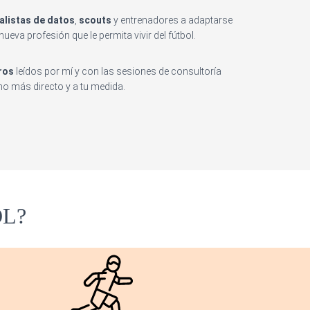
alistas de datos
,
scouts
y entrenadores a adaptarse
eva profesión que le permita vivir del fútbol.
bros
leídos por mí y con las sesiones de consultoría
 más directo y a tu medida.
OL?