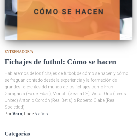
ENTRENADOR/A
Fichajes de futbol: Cómo se hacen
Hablaremos de los fichajes de futbol; de cómo se hacen y cómo
se fraguan contado desde la experiencia y la formación de
grandes referentes del mundo de los fichajes como Fran
Garagarza (Ex del Eibar), Monchi (Sevilla CF), Victor Orta (Leeds
United) Antonio Cordón (Real Betis) o Roberto Olabe (Real
Sociedad).
Por
Varo
, hace
5 años
Categorías