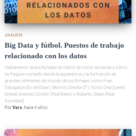
ANALISTA
Big Data y fútbol. Puestos de trabajo
relacionado con los datos
Hablaremos de los fichajes de futbol; de cómo se hacen y cómo
se fraguan contado desde la experiencia y la formación de
grandes referentes del mundo de los fichajes como Fran
Garagarza (Ex del Eibar), Monchi (Sevilla CF), Victor Orta (Leeds
United) Antonio Cordón (Real Betis) o Roberto Olabe (Real
Sociedad).
Por
Varo
, hace
4 años