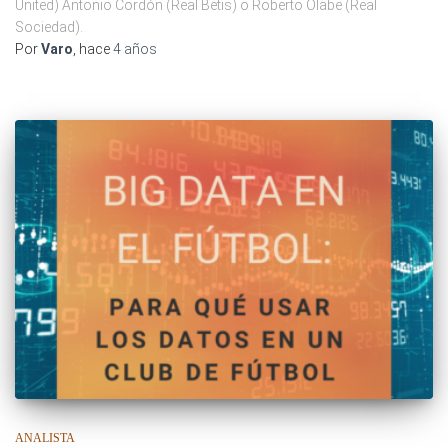
United) Antonio Cordón (Real Betis) o Roberto Olabe (Real
Sociedad).
Por
Varo
, hace
4 años
ANALISTA