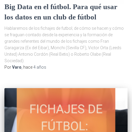
Big Data en el fútbol. Para qué usar
los datos en un club de fútbol
Hablaremos de los fichajes de futbol; de cómo se hacen y cómo
se fraguan contado desde la experiencia y la formación de
grandes referentes del mundo de los fichajes como Fran
Garagarza (Ex del Eibar), Monchi (Sevilla CF), Victor Orta (Leeds
United) Antonio Cordón (Real Betis) o Roberto Olabe (Real
Sociedad).
Por
Varo
, hace
4 años