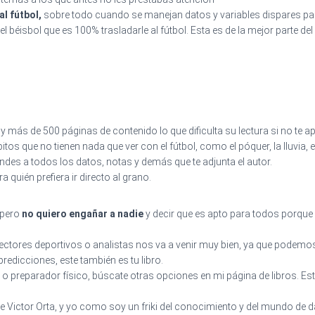
l fútbol,
sobre todo cuando se manejan datos y variables dispares para 
 béisbol que es 100% trasladarle al fútbol. Esta es de la mejor parte del 
 más de 500 páginas de contenido lo que dificulta su lectura si no te a
 que no tienen nada que ver con el fútbol, como el póquer, la lluvia, 
endes a todos los datos, notas y demás que te adjunta el autor.
 quién prefiera ir directo al grano.
 pero
no quiero engañar a nadie
y decir que es apto para todos porque
rectores deportivos o analistas nos va a venir muy bien, ya que podem
 predicciones, este también es tu libro.
o preparador físico, búscate otras opciones en mi página de libros. Este
de Victor Orta, y yo como soy un friki del conocimiento y del mundo de 