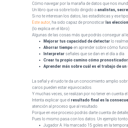
Cómo navegar por la maraña de datos que nos inunda, l
Un libro que va sobre todo dirigido a
analistas, secr
Si no te interesan los datos, las estadísticas y ese ti
Este autor
, ha sido capaz de pronosticar
las eleccio
(lo explica en el libro).
Algunas de las cosas más que podrás conseguir al lee
Mejorar tus capacidad de detectar
lo realme
Ahorrar tiempo
en aprender sobre cómo funcio
Interpretar
señales que se dan en el día a día
Crear tu propio camino cómo pronosticador
Aprender más sobre cuál es el trabajo de un
La señal y el ruido te da un conocimiento amplio sob
caros pueden estar equivocados.
Y muchas veces, se realizan por no tener en cuenta e
Intenta explicar que el
resultado final es la consecue
atención al proceso que al resultado.
Porque en ese proceso podrás darte cuenta de detalle
Pues lo mismo pasa con los datos. Un ejemplo tonto
Jugador A: Ha marcado 15 goles en la tempora