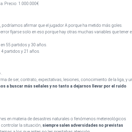
a: Precio: 1.000.000€
o), podríamos afirmar que el jugador A porque ha metido más goles.
n error fijarse solo en eso porque hay otras muchas variables que tener e
en 55 partidos y 30 años.
 4 partidos y 21 años.
..
de ser, contrato, expectativas, lesiones, conocimiento de la liga, y un
os a buscar más señales y no tanto a dejarnos llevar por el ruido
.
nes en materia de desastres naturales o fenómenos metereológicos
controlar la situación,
siempre salen adversidades no previstas
temas a los que antes no les prestabas atención