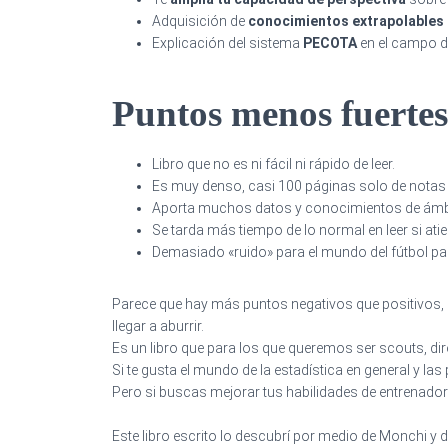
Adquisición de
conocimientos extrapolables a
Explicación del sistema
PECOTA
en el campo del
Puntos menos fuertes
Libro que no es ni fácil ni rápido de leer.
Es muy denso, casi 100 páginas solo de notas y
Aporta muchos datos y conocimientos de ámbitos
Se tarda más tiempo de lo normal en leer si ati
Demasiado «ruido» para el mundo del fútbol para
Parece que hay más puntos negativos que positivos,
llegar a aburrir.
Es un libro que para los que queremos ser scouts, di
Si te gusta el mundo de la estadística en general y las
Pero si buscas mejorar tus habilidades de entrenador 
Este libro escrito lo descubrí por medio de Monchi y 