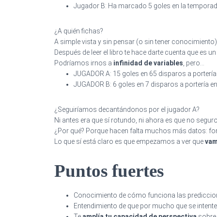
Jugador B: Ha marcado 5 goles en la temporad
¿A quién fichas?
A simple vista y sin pensar (o sin tener conocimient
Después de leer el libro te hace darte cuenta que es u
Podríamos irnos a
infinidad de variables
, pero…
JUGADOR A: 15 goles en 65 disparos a portería 
JUGADOR B: 6 goles en 7 disparos a portería en
¿Seguiríamos decantándonos por el jugador A?
Ni antes era que sí rotundo, ni ahora es que no seguro
¿Por qué? Porque hacen falta muchos más datos: forma 
Lo que sí está claro es que empezamos a ver que
vam
Puntos fuertes
Conocimiento de cómo funciona las prediccio
Entendimiento de que por mucho que se intente 
Te
amplía tu capacidad de perspectiva
sobre 