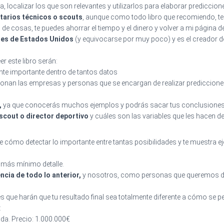
ocalizar los que son relevantes y utilizarlos para elaborar predicciones
etarios técnicos o scouts
, aunque como todo libro que recomiendo, te 
po de cosas, te puedes ahorrar el tiempo y el dinero y volver a mi página 
nes de Estados Unidos
(y equivocarse por muy poco) y es el creador 
r este libro serán:
nte importante dentro de tantos datos
nan las empresas y personas que se encargan de realizar predicciones
,
ya que conocerás muchos ejemplos y podrás sacar tus conclusione
 scout o director deportivo
y cuáles son las variables que les hacen d
re cómo detectar lo importante entre tantas posibilidades y te muestra
l más mínimo detalle.
ncia de todo lo anterior,
y nosotros, como personas que queremos ded
s que harán que tu resultado final sea totalmente diferente a cómo se 
:
da. Precio: 1.000.000€