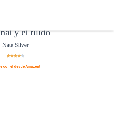
ñal y el ruido
Nate Silver





te con él desde Amazon!