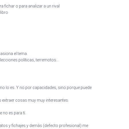
fichar o para analizar a un rival
libro
pasiona el tema.
elecciones políticas, terremotos…
 no lo es. Y no por capacidades, sino porque puede
os extraer cosas muy muy interesantes.
 no es para tí.
datos y fichajes y demás (defecto profesional) me